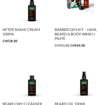
AFTER SHAVE CREAM
BARBER GEN KIT – HAIR,
100ML
BEARD & BODY WASH +
PASTE
CHF
28.00
LE
LE
CHF
53.00
CHF
43.00
PRIX
PRIX
INITIAL
ACTUEL
ÉTAIT :
EST :
CHF53.00.
CHF43.00.
BEARD DRY CLEANSER
BEARD OIL 100ML