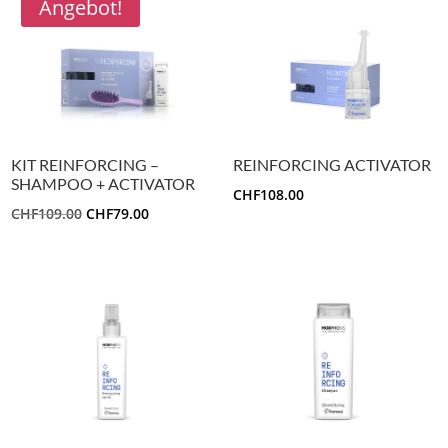
Angebot!
KIT REINFORCING –
REINFORCING ACTIVATOR
SHAMPOO + ACTIVATOR
CHF
108.00
URSPRÜNGLICHER
AKTUELLER
CHF
109.00
CHF
79.00
PREIS
PREIS
WAR:
IST:
CHF109.00
CHF79.00.