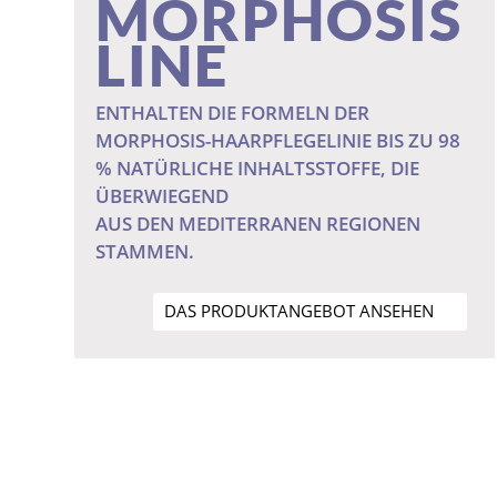
MORPHOSIS
LINE
CURL SOUL
CURL SOUL
G
CONDITIONER
SHAMPOO
VE-
CHF
29.00
CHF
26.00
ENTHALTEN DIE FORMELN DER
MORPHOSIS-HAARPFLEGELINIE BIS ZU 98
% NATÜRLICHE INHALTSSTOFFE, DIE
ÜBERWIEGEND
AUS DEN MEDITERRANEN REGIONEN
STAMMEN.
DAS PRODUKTANGEBOT ANSEHEN