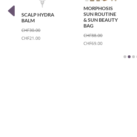
MORPHOSIS
SUN ROUTINE
SCALP HYDRA
& SUN BEAUTY
BALM
BAG
CHF
30.00
CHF
88.00
Ursprünglicher
Aktueller
CHF
21.00
Ursprünglicher
Aktueller
CHF
69.00
Preis
Preis
Preis
Preis
war:
ist:
war:
ist:
CHF30.00
CHF21.00.
CHF88.00
CHF69.00.