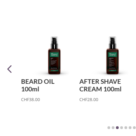
AFTER SHAVE
SHAVING GEL
CREAM 100ml
250ml
CHF
28.00
CHF
38.00