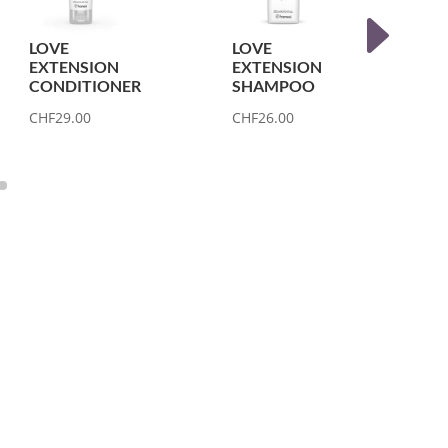
LOVE
LOVE
C
EXTENSION
EXTENSION
P
CONDITIONER
SHAMPOO
C
CHF
29.00
CHF
26.00
C