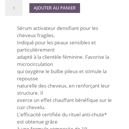
quantité
A
AJOUTER AU PANIER
de
l
DENSIFYING
t
Activator
e
Sérum activateur densifiant pour les
r
cheveux fragiles.
n
Indiqué pour les peaux sensibles et
a
particulièrement
t
adapté à la clientèle féminine. Favorise la
i
microcirculation
v
qui oxygène le bulbe pileux et stimule la
e
repousse
:
naturelle des cheveux, en renforçant leur
structure. Il
exerce un effet chauffant bénéfique sur le
cuir chevelu.
L’efficacité certifiée du rituel anti-chute*
est obtenue grâce
à une formule composée de 19