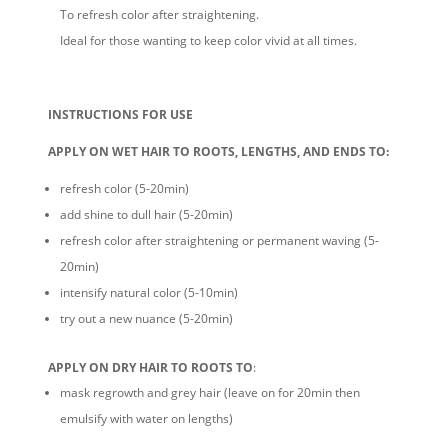
To refresh color after straightening.
Ideal for those wanting to keep color vivid at all times.
INSTRUCTIONS FOR USE
APPLY ON WET HAIR TO ROOTS, LENGTHS, AND ENDS TO:
refresh color (5-20min)
add shine to dull hair (5-20min)
refresh color after straightening or permanent waving (5-
20min)
intensify natural color (5-10min)
try out a new nuance (5-20min)
APPLY ON DRY HAIR TO ROOTS TO
:
mask regrowth and grey hair (leave on for 20min then
emulsify with water on lengths)