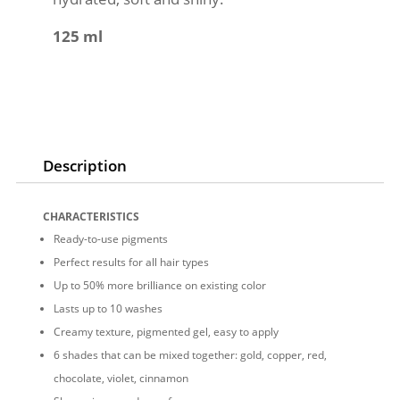
125 ml
Description
CHARACTERISTICS
Ready-to-use pigments
Perfect results for all hair types
Up to 50% more brilliance on existing color
Lasts up to 10 washes
Creamy texture, pigmented gel, easy to apply
6 shades that can be mixed together: gold, copper, red,
chocolate, violet, cinnamon