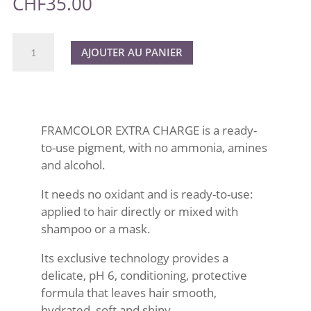
CHF
35.00
quantité
A
AJOUTER AU PANIER
de
l
FRAMCOLOR
t
EXTRA
e
CHARGE
r
VIOLET
n
FRAMCOLOR EXTRA CHARGE is a ready-
125ml
a
to-use pigment, with no ammonia, amines
t
and alcohol.
i
It needs no oxidant and is ready-to-use:
v
applied to hair directly or mixed with
e
shampoo or a mask.
:
Its exclusive technology provides a
delicate, pH 6, conditioning, protective
formula that leaves hair smooth,
hydrated, soft and shiny.