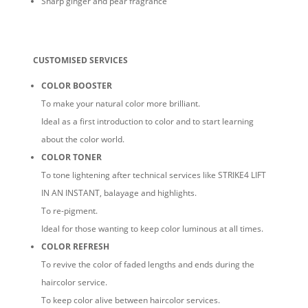
Sharp ginger and pear fragrance
CUSTOMISED SERVICES
COLOR BOOSTER
To make your natural color more brilliant.
Ideal as a first introduction to color and to start learning
about the color world.
COLOR TONER
To tone lightening after technical services like STRIKE4 LIFT
IN AN INSTANT, balayage and highlights.
To re-pigment.
Ideal for those wanting to keep color luminous at all times.
COLOR REFRESH
To revive the color of faded lengths and ends during the
haircolor service.
To keep color alive between haircolor services.