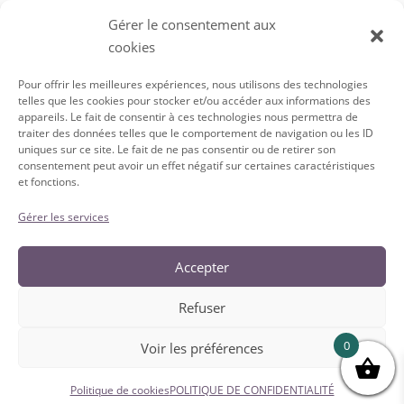
Gérer le consentement aux
cookies
Pour offrir les meilleures expériences, nous utilisons des technologies
telles que les cookies pour stocker et/ou accéder aux informations des
appareils. Le fait de consentir à ces technologies nous permettra de
traiter des données telles que le comportement de navigation ou les ID
uniques sur ce site. Le fait de ne pas consentir ou de retirer son
SERVICE À LA CLIENTÈLE
consentement peut avoir un effet négatif sur certaines caractéristiques
et fonctions.
Conditions Générales de vente
Politique de Confidentialité
Gérer les services
Accepter
Refuser
0
Voir les préférences
ADMIN@DEALATHONE.CH | +41 21 960 17 38 | DEAL@HOME.CH IS A
Politique de cookies
POLITIQUE DE CONFIDENTIALITÉ
PRODUCT DEVELOPED BY DEALHAIR SA