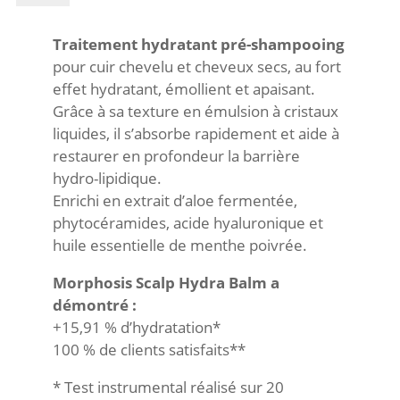
CHF30.00.
CHF21.00.
SCALP
t
HYDRA
e
Traitement hydratant pré-shampooing
BALM
r
pour cuir chevelu et cheveux secs, au fort
n
effet hydratant, émollient et apaisant.
a
Grâce à sa texture en émulsion à cristaux
t
liquides, il s’absorbe rapidement et aide à
i
restaurer en profondeur la barrière
v
hydro-lipidique.
e
Enrichi en extrait d’aloe fermentée,
:
phytocéramides, acide hyaluronique et
huile essentielle de menthe poivrée.
Morphosis Scalp Hydra Balm a
démontré :
+15,91 % d’hydratation*
100 % de clients satisfaits**
* Test instrumental réalisé sur 20