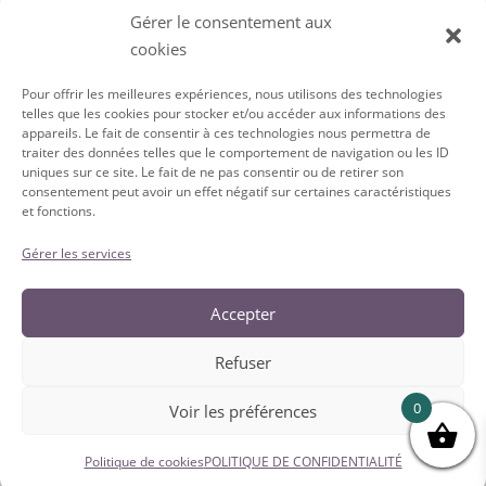
Gérer le consentement aux
cookies
Pour offrir les meilleures expériences, nous utilisons des technologies
telles que les cookies pour stocker et/ou accéder aux informations des
appareils. Le fait de consentir à ces technologies nous permettra de
traiter des données telles que le comportement de navigation ou les ID
uniques sur ce site. Le fait de ne pas consentir ou de retirer son
SERVICE À LA CLIENTÈLE
consentement peut avoir un effet négatif sur certaines caractéristiques
et fonctions.
Conditions Générales de vente
Politique de Confidentialité
Gérer les services
Accepter
Refuser
0
Voir les préférences
ADMIN@DEALATHONE.CH | +41 21 960 17 38 | DEAL@HOME.CH IS A
PRODUCT DEVELOPED BY DEALHAIR SA
Politique de cookies
POLITIQUE DE CONFIDENTIALITÉ