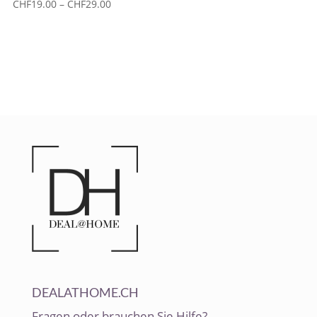
Preisspanne:
CHF
19.00
–
CHF
29.00
CHF19.00
bis
CHF29.00
DEALATHOME.CH
Fragen oder brauchen Sie Hilfe?