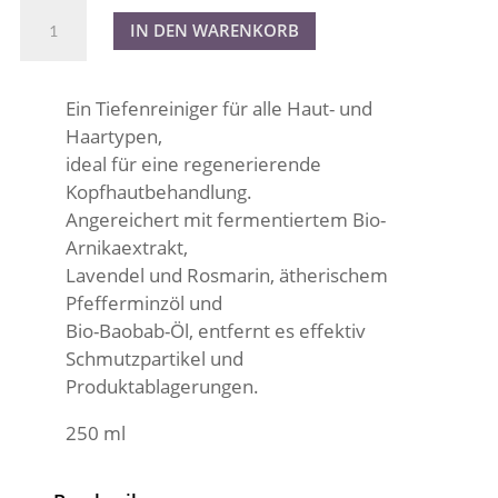
SCALP
A
IN DEN WARENKORB
Cleansing
l
Shampoo
t
Menge
e
Ein Tiefenreiniger für alle Haut- und
r
Haartypen,
n
ideal für eine regenerierende
a
Kopfhautbehandlung.
t
Angereichert mit fermentiertem Bio-
i
Arnikaextrakt,
v
Lavendel und Rosmarin, ätherischem
e
Pfefferminzöl und
:
Bio-Baobab-Öl, entfernt es effektiv
Schmutzpartikel und
Produktablagerungen.
250 ml