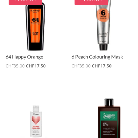
64 Happy Orange
6 Peach Colouring Mask
Le
Le
Le
Le
CHF
35.00
CHF
17.50
CHF
35.00
CHF
17.50
prix
prix
prix
prix
initial
actuel
initial
actuel
était :
est :
était :
est :
CHF35.00.
CHF17.50.
CHF35.00.
CHF17.50.