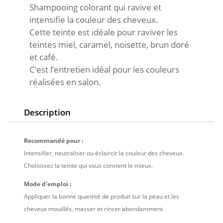
n
Shampooing colorant qui ravive et
a
intensifie la couleur des cheveux.
t
Cette teinte est idéale pour raviver les
i
teintes miel, caramel, noisette, brun doré
v
et café.
e
C’est l’entretien idéal pour les couleurs
:
réalisées en salon.
Description
Recommandé pour :
Intensifier, neutraliser ou éclaircir la couleur des cheveux.
Choisissez la teinte qui vous convient le mieux.
Mode d'emploi :
Appliquer la bonne quantité de produit sur la peau et les
cheveux mouillés, masser et rincer abondamment.