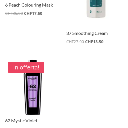
6 Peach Colouring Mask
Il
Il
CHF
35.00
CHF
17.50
prezzo
prezzo
originale
attuale
37 Smoothing Cream
era:
è:
Il
Il
CHF
27.00
CHF
13.50
CHF35.00.
CHF17.50.
prezzo
prezzo
originale
attuale
era:
è:
In offerta!
CHF27.00.
CHF13.50.
62 Mystic Violet