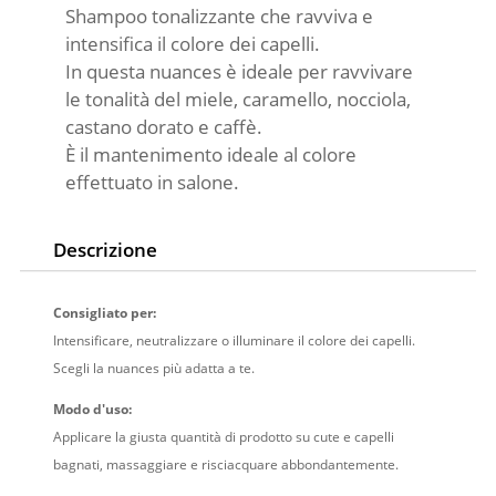
n
Shampoo tonalizzante che ravviva e
a
intensifica il colore dei capelli.
t
In questa nuances è ideale per ravvivare
i
le tonalità del miele, caramello, nocciola,
v
castano dorato e caffè.
e
È il mantenimento ideale al colore
:
effettuato in salone.
Descrizione
Consigliato per:
Intensificare, neutralizzare o illuminare il colore dei capelli.
Scegli la nuances più adatta a te.
Modo d'uso:
Applicare la giusta quantità di prodotto su cute e capelli
bagnati, massaggiare e risciacquare abbondantemente.