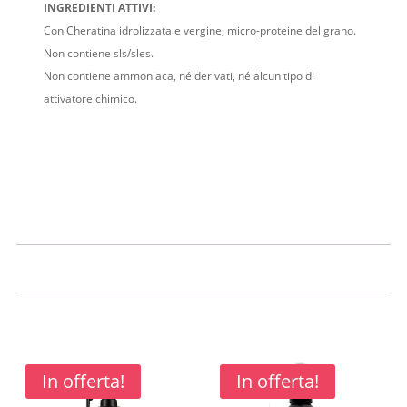
INGREDIENTI ATTIVI:
Con Cheratina idrolizzata e vergine, micro-proteine del grano.
Non contiene sls/sles.
Non contiene ammoniaca, né derivati, né alcun tipo di
attivatore chimico.
In offerta!
In offerta!