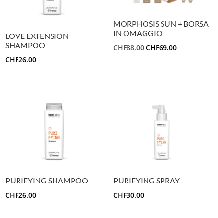
MORPHOSIS SUN + BORSA
IN OMAGGIO
LOVE EXTENSION
SHAMPOO
IL
IL
CHF
88.00
CHF
69.00
PREZZO
PREZZO
CHF
26.00
ORIGINALE
ATTUALE
ERA:
È:
CHF88.00.
CHF69.00.
PURIFYING SHAMPOO
PURIFYING SPRAY
CHF
26.00
CHF
30.00