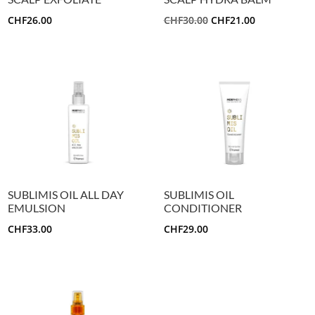
IL
IL
CHF
26.00
CHF
30.00
CHF
21.00
PREZZO
PREZZO
ORIGINALE
ATTUALE
ERA:
È:
CHF30.00.
CHF21.00.
SUBLIMIS OIL ALL DAY
SUBLIMIS OIL
EMULSION
CONDITIONER
CHF
33.00
CHF
29.00