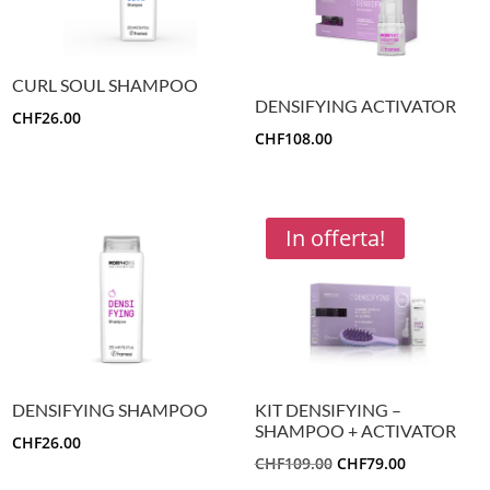
CURL SOUL SHAMPOO
DENSIFYING ACTIVATOR
CHF
26.00
CHF
108.00
In offerta!
DENSIFYING SHAMPOO
KIT DENSIFYING –
SHAMPOO + ACTIVATOR
CHF
26.00
IL
IL
CHF
109.00
CHF
79.00