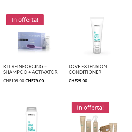
PREZZO
PREZZO
ORIGINALE
ATTUALE
ERA:
È:
In offerta!
CHF109.00.
CHF79.00.
KIT REINFORCING –
LOVE EXTENSION
SHAMPOO + ACTIVATOR
CONDITIONER
IL
IL
CHF
109.00
CHF
79.00
CHF
29.00
PREZZO
PREZZO
ORIGINALE
ATTUALE
ERA:
È:
In offerta!
CHF109.00.
CHF79.00.