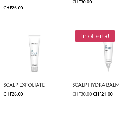
CHF
30.00
CHF
26.00
In offerta!
SCALP EXFOLIATE
SCALP HYDRA BALM
IL
IL
CHF
26.00
CHF
30.00
CHF
21.00
PREZZO
PREZZO
ORIGINALE
ATTUALE
ERA:
È:
CHF30.00.
CHF21.00.